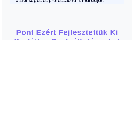
biztonságos és professzionális maradjon.
Pont Ezért Fejlesztettük Ki
Korlátlan Szolgáltatásunkat
Szolgáltatásunkkal megszabadulsz a drága
fejlesztőktől és a weboldalad frissítésével járó
stressztől. Képzeld el, milyen megkönnyebbülést
hoz majd, amikor weboldalad mindig naprakész
és profi, anélkül, hogy egyetlen technikai
problémával is szembesülnél!
Ha viszont továbbra is halogatod a döntést, a
weboldalad elavul, a látogatóid pedig máshová
fordulnak – ne hagyd, hogy az üzleted
lemaradjon a versenyben.