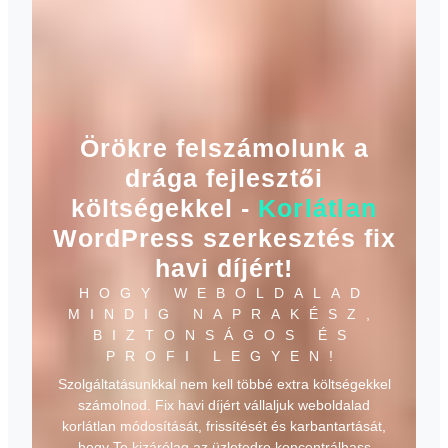
Örökre felszámolunk a
drága fejlesztői
költségekkel -
Korlátlan
WordPress szerkesztés fix
havi díjért!
HOGY WEBOLDALAD
MINDIG NAPRAKÉSZ,
BIZTONSÁGOS ÉS
PROFI LEGYEN!
Szolgáltatásunkkal nem kell többé extra költségekkel
számolnod. Fix havi díjért vállaljuk weboldalad
korlátlan módosítását, frissítését és karbantartását,
hogy Te kizárólag az üzletedre koncentrálhass