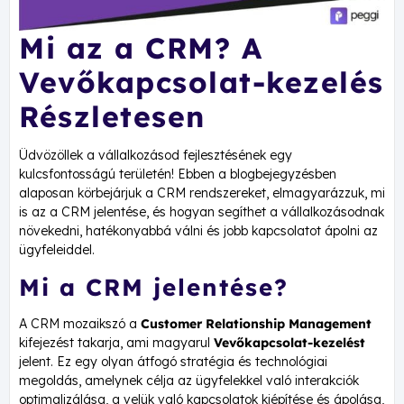
Mi az a CRM? A
Vevőkapcsolat-kezelés
Részletesen
Üdvözöllek a vállalkozásod fejlesztésének egy
kulcsfontosságú területén! Ebben a blogbejegyzésben
alaposan körbejárjuk a CRM rendszereket, elmagyarázzuk, mi
is az a CRM jelentése, és hogyan segíthet a vállalkozásodnak
növekedni, hatékonyabbá válni és jobb kapcsolatot ápolni az
ügyfeleiddel.
Mi a CRM jelentése?
A CRM mozaikszó a
Customer Relationship Management
kifejezést takarja, ami magyarul
Vevőkapcsolat-kezelést
jelent. Ez egy olyan átfogó stratégia és technológiai
megoldás, amelynek célja az ügyfelekkel való interakciók
optimalizálása, a velük való kapcsolatok kiépítése és ápolása,