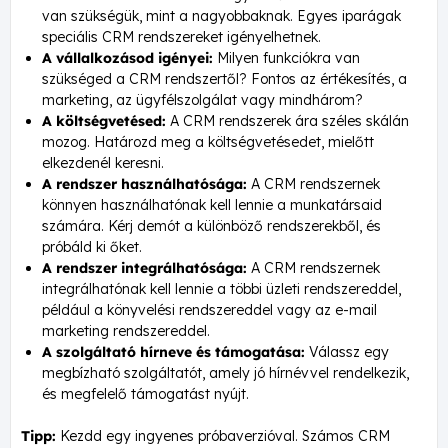
van szükségük, mint a nagyobbaknak. Egyes iparágak
speciális CRM rendszereket igényelhetnek.
A vállalkozásod igényei:
Milyen funkciókra van
szükséged a CRM rendszertől? Fontos az értékesítés, a
marketing, az ügyfélszolgálat vagy mindhárom?
A költségvetésed:
A CRM rendszerek ára széles skálán
mozog. Határozd meg a költségvetésedet, mielőtt
elkezdenél keresni.
A rendszer használhatósága:
A CRM rendszernek
könnyen használhatónak kell lennie a munkatársaid
számára. Kérj demót a különböző rendszerekből, és
próbáld ki őket.
A rendszer integrálhatósága:
A CRM rendszernek
integrálhatónak kell lennie a többi üzleti rendszereddel,
például a könyvelési rendszereddel vagy az e-mail
marketing rendszereddel.
A szolgáltató hírneve és támogatása:
Válassz egy
megbízható szolgáltatót, amely jó hírnévvel rendelkezik,
és megfelelő támogatást nyújt.
Tipp:
Kezdd egy ingyenes próbaverzióval. Számos CRM