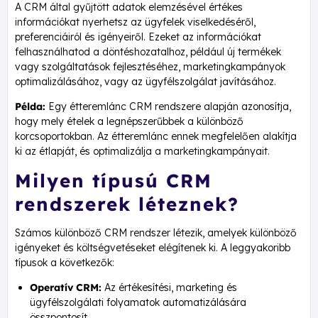
A CRM által gyűjtött adatok elemzésével értékes
információkat nyerhetsz az ügyfelek viselkedéséről,
preferenciáiról és igényeiről. Ezeket az információkat
felhasználhatod a döntéshozatalhoz, például új termékek
vagy szolgáltatások fejlesztéséhez, marketingkampányok
optimalizálásához, vagy az ügyfélszolgálat javításához.
Példa:
Egy étteremlánc CRM rendszere alapján azonosítja,
hogy mely ételek a legnépszerűbbek a különböző
korcsoportokban. Az étteremlánc ennek megfelelően alakítja
ki az étlapját, és optimalizálja a marketingkampányait.
Milyen típusú CRM
rendszerek léteznek?
Számos különböző CRM rendszer létezik, amelyek különböző
igényeket és költségvetéseket elégítenek ki. A leggyakoribb
típusok a következők:
Operatív CRM:
Az értékesítési, marketing és
ügyfélszolgálati folyamatok automatizálására
összpontosít.