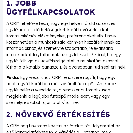
1. JOBB
ÜGYFÉLKAPCSOLATOK
A CRM lehetővé teszi, hogy egy helyen tárold az összes
ügyféladatot: elérhetőségeket, korábbi vásárlásokat,
kommunikációs előzményeket, preferenciákat stb. Ennek
köszönhetően a munkatársaid könnyen hozzáférhetnek az
információkhoz, és személyre szabottabb, relevánsabb
interakciókat folytathatnak az ügyfelekkel. Például, ha egy
ügyfél felhívja az ügyfélszolgálatot, a munkatárs azonnal
láthatja a korábbi panaszait, és gyorsabban tud segíteni neki.
Példa:
Egy webáruház CRM rendszere rögzíti, hogy egy
adott ügyfél korábban már vásárolt futócipőt. Amikor az
ügyfél belép a weboldalra, a rendszer automatikusan
megjeleníti a legújabb futócipő modelleket, vagy egy
személyre szabott ajánlatot kínál neki.
2. NÖVEKVŐ ÉRTÉKESÍTÉS
A CRM segít nyomon követni az értékesítési folyamatot az
első kapcsolatfelvételtől a vásárlásig. Láthatod, mely