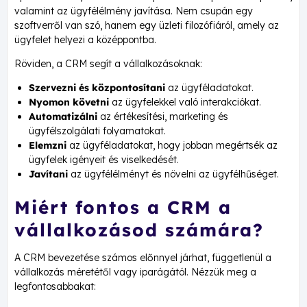
valamint az ügyfélélmény javítása. Nem csupán egy
szoftverről van szó, hanem egy üzleti filozófiáról, amely az
ügyfelet helyezi a középpontba.
Röviden, a CRM segít a vállalkozásoknak:
Szervezni és központosítani
az ügyféladatokat.
Nyomon követni
az ügyfelekkel való interakciókat.
Automatizálni
az értékesítési, marketing és
ügyfélszolgálati folyamatokat.
Elemzni
az ügyféladatokat, hogy jobban megértsék az
ügyfelek igényeit és viselkedését.
Javítani
az ügyfélélményt és növelni az ügyfélhűséget.
Miért fontos a CRM a
vállalkozásod számára?
A CRM bevezetése számos előnnyel járhat, függetlenül a
vállalkozás méretétől vagy iparágától. Nézzük meg a
legfontosabbakat: