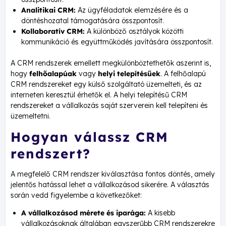
Analitikai CRM:
Az ügyféladatok elemzésére és a
döntéshozatal támogatására összpontosít.
Kollaboratív CRM:
A különböző osztályok közötti
kommunikáció és együttműködés javítására összpontosít.
A CRM rendszerek emellett megkülönböztethetők aszerint is,
hogy
felhőalapúak
vagy
helyi telepítésűek
. A felhőalapú
CRM rendszereket egy külső szolgáltató üzemelteti, és az
interneten keresztül érhetők el. A helyi telepítésű CRM
rendszereket a vállalkozás saját szerverein kell telepíteni és
üzemeltetni.
Hogyan válassz CRM
rendszert?
A megfelelő CRM rendszer kiválasztása fontos döntés, amely
jelentős hatással lehet a vállalkozásod sikerére. A választás
során vedd figyelembe a következőket:
A vállalkozásod mérete és iparága:
A kisebb
vállalkozásoknak általában egyszerűbb CRM rendszerekre