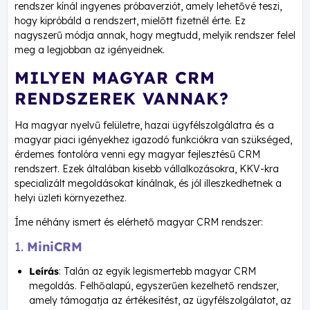
rendszer kínál ingyenes próbaverziót, amely lehetővé teszi,
hogy kipróbáld a rendszert, mielőtt fizetnél érte. Ez
nagyszerű módja annak, hogy megtudd, melyik rendszer felel
meg a legjobban az igényeidnek.
MILYEN MAGYAR CRM
RENDSZEREK VANNAK?
Ha magyar nyelvű felületre, hazai ügyfélszolgálatra és a
magyar piaci igényekhez igazodó funkciókra van szükséged,
érdemes fontolóra venni egy magyar fejlesztésű CRM
rendszert. Ezek általában kisebb vállalkozásokra, KKV-kra
specializált megoldásokat kínálnak, és jól illeszkedhetnek a
helyi üzleti környezethez.
Íme néhány ismert és elérhető magyar CRM rendszer:
1.
MiniCRM
Leírás
: Talán az egyik legismertebb magyar CRM
megoldás. Felhőalapú, egyszerűen kezelhető rendszer,
amely támogatja az értékesítést, az ügyfélszolgálatot, az