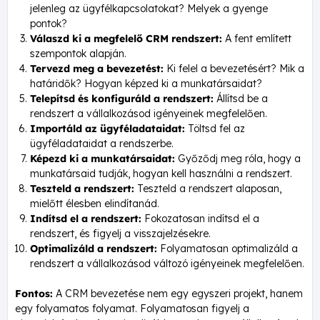
jelenleg az ügyfélkapcsolatokat? Melyek a gyenge
pontok?
Válaszd ki a megfelelő CRM rendszert:
A fent említett
szempontok alapján.
Tervezd meg a bevezetést:
Ki felel a bevezetésért? Mik a
határidők? Hogyan képzed ki a munkatársaidat?
Telepítsd és konfiguráld a rendszert:
Állítsd be a
rendszert a vállalkozásod igényeinek megfelelően.
Importáld az ügyféladataidat:
Töltsd fel az
ügyféladataidat a rendszerbe.
Képezd ki a munkatársaidat:
Győződj meg róla, hogy a
munkatársaid tudják, hogyan kell használni a rendszert.
Teszteld a rendszert:
Teszteld a rendszert alaposan,
mielőtt élesben elindítanád.
Indítsd el a rendszert:
Fokozatosan indítsd el a
rendszert, és figyelj a visszajelzésekre.
Optimalizáld a rendszert:
Folyamatosan optimalizáld a
rendszert a vállalkozásod változó igényeinek megfelelően.
Fontos:
A CRM bevezetése nem egy egyszeri projekt, hanem
egy folyamatos folyamat. Folyamatosan figyelj a