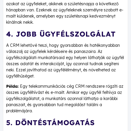
azokat az ügyfeleket, akiknek a születésnapja a következő
hónapban van. Ezeknek az ügyfeleknek személyre szabott e-
mailt küldenek, amelyben egy születésnapi kedvezményt
kínálnak nekik.
4. JOBB ÜGYFÉLSZOLGÁLAT
A CRM lehetővé teszi, hogy gyorsabban és hatékonyabban
válaszolj az ügyfelek kérdéseire és panaszaira. Az
ügyfélszolgálati munkatársaid egy helyen láthatják az ügyfél
összes adatát és interakcióját, így azonnal tudnak segíteni
neki. Ezzel javíthatod az ügyfélélményt, és növelheted az
ügyfélhűséget.
Példa:
Egy telekommunikációs cég CRM rendszere rögzíti az
összes ügyfélhívást és e-mailt. Amikor egy ügyfél felhívja az
ügyfélszolgálatot, a munkatárs azonnal láthatja a korábbi
panaszait, és gyorsabban tud megoldást találni a
problémájára.
5. DÖNTÉSTÁMOGATÁS