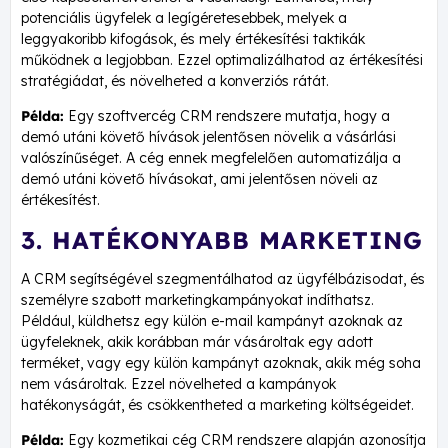
potenciális ügyfelek a legígéretesebbek, melyek a
leggyakoribb kifogások, és mely értékesítési taktikák
működnek a legjobban. Ezzel optimalizálhatod az értékesítési
stratégiádat, és növelheted a konverziós rátát.
Példa:
Egy szoftvercég CRM rendszere mutatja, hogy a
demó utáni követő hívások jelentősen növelik a vásárlási
valószínűséget. A cég ennek megfelelően automatizálja a
demó utáni követő hívásokat, ami jelentősen növeli az
értékesítést.
3. HATÉKONYABB MARKETING
A CRM segítségével szegmentálhatod az ügyfélbázisodat, és
személyre szabott marketingkampányokat indíthatsz.
Például, küldhetsz egy külön e-mail kampányt azoknak az
ügyfeleknek, akik korábban már vásároltak egy adott
terméket, vagy egy külön kampányt azoknak, akik még soha
nem vásároltak. Ezzel növelheted a kampányok
hatékonyságát, és csökkentheted a marketing költségeidet.
Példa:
Egy kozmetikai cég CRM rendszere alapján azonosítja